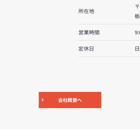
〒
所在地
栃
営業時間
9:
定休日
会社概要へ